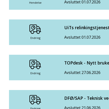
Avsluttet 01.07.2026
Hendelse
UiTs relinkingstjenes
Avsluttet 01.07.2026
Endring
TOPdesk - Nytt bruke
Avsluttet 27.06.2026
Endring
DFØ/SAP - Teknisk ved
Avsluttet 21.06.2026
Endring