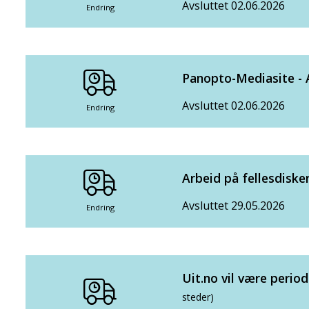
Avsluttet 02.06.2026
Endring
Panopto-Mediasite - A
Avsluttet 02.06.2026
Endring
Arbeid på fellesdisker
Avsluttet 29.05.2026
Endring
Uit.no vil være period
steder)