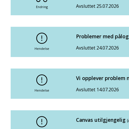
Avsluttet 25.07.2026
Endring
Problemer med påloggi
Avsluttet 24.07.2026
Hendelse
Vi opplever problem 
Avsluttet 14.07.2026
Hendelse
Canvas utilgjengelig
(