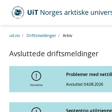
Gå til hovedinnhold
UiT Norges arktiske universitet
uit.no
Driftsmeldinger
Arkiv
Avsluttede driftsmeldinger
Problemer med nettil
Avsluttet 04.08.2026
Hendelse
Septentrio utilgjenge