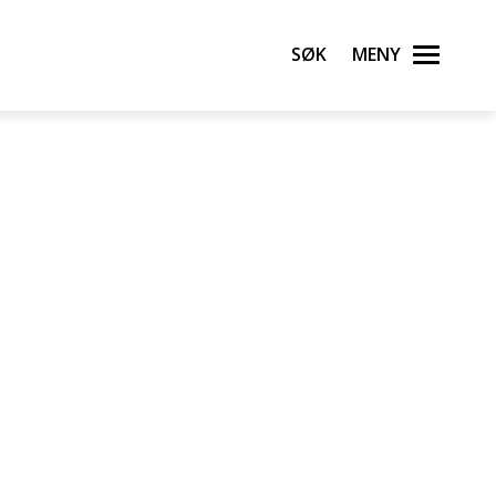
Søk
Meny