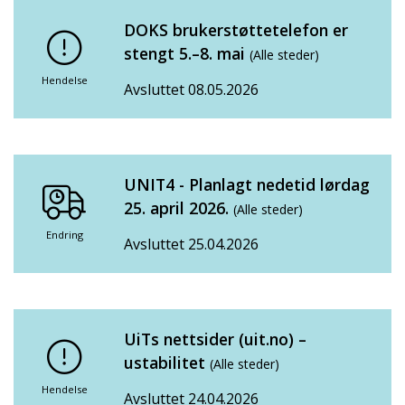
DOKS brukerstøttetelefon er
stengt 5.–8. mai
(Alle steder)
Hendelse
Avsluttet 08.05.2026
UNIT4 - Planlagt nedetid lørdag
25. april 2026.
(Alle steder)
Endring
Avsluttet 25.04.2026
UiTs nettsider (uit.no) –
ustabilitet
(Alle steder)
Hendelse
Avsluttet 24.04.2026