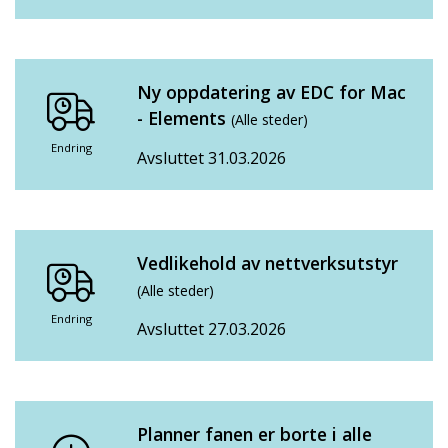
Ny oppdatering av EDC for Mac
- Elements
(Alle steder)
Endring
Avsluttet 31.03.2026
Vedlikehold av nettverksutstyr
(Alle steder)
Endring
Avsluttet 27.03.2026
Planner fanen er borte i alle