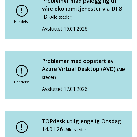
Problemer med pålogging til
våre økonomitjenester via DFØ-
ID
(Alle steder)
Hendelse
Avsluttet 19.01.2026
Problemer med oppstart av
Azure Virtual Desktop (AVD)
(Alle
steder)
Hendelse
Avsluttet 17.01.2026
TOPdesk utilgjengelig Onsdag
14.01.26
(Alle steder)