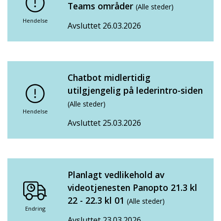
Teams områder
(Alle steder)
Hendelse
Avsluttet 26.03.2026
Chatbot midlertidig
utilgjengelig på lederintro-siden
(Alle steder)
Hendelse
Avsluttet 25.03.2026
Planlagt vedlikehold av
videotjenesten Panopto 21.3 kl
22 - 22.3 kl 01
(Alle steder)
Endring
Avsluttet 23.03.2026