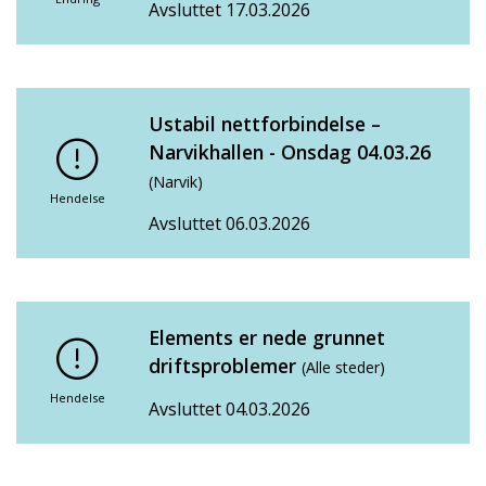
Avsluttet 17.03.2026
Ustabil nettforbindelse –
Narvikhallen - Onsdag 04.03.26
(Narvik)
Hendelse
Avsluttet 06.03.2026
Elements er nede grunnet
driftsproblemer
(Alle steder)
Hendelse
Avsluttet 04.03.2026