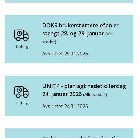
DOKS brukerstøttetelefon er
stengt 28. og 29. januar
(Alle
steder)
Endring
Avsluttet 29.01.2026
UNIT4 - planlagt nedetid lørdag
24. januar 2026
(Alle steder)
Endring
Avsluttet 24.01.2026