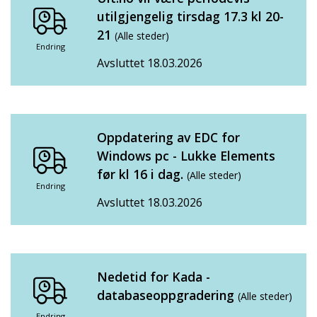
utilgjengelig tirsdag 17.3 kl 20-
21
(Alle steder)
Endring
Avsluttet 18.03.2026
Oppdatering av EDC for
Windows pc - Lukke Elements
før kl 16 i dag.
(Alle steder)
Endring
Avsluttet 18.03.2026
Nedetid for Kada -
databaseoppgradering
(Alle steder)
Endring