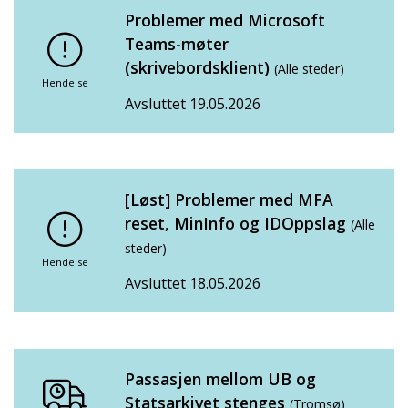
Problemer med Microsoft
Teams-møter
(skrivebordsklient)
(Alle steder)
Hendelse
Avsluttet 19.05.2026
[Løst] Problemer med MFA
reset, MinInfo og IDOppslag
(Alle
steder)
Hendelse
Avsluttet 18.05.2026
Passasjen mellom UB og
Statsarkivet stenges
(Tromsø)