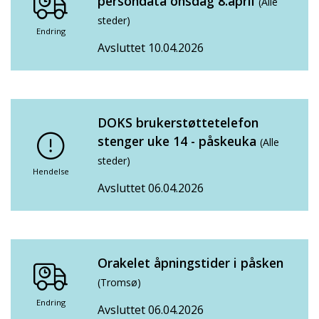
persondata onsdag 8.april
(Alle
steder)
Endring
Avsluttet 10.04.2026
DOKS brukerstøttetelefon
stenger uke 14 - påskeuka
(Alle
steder)
Hendelse
Avsluttet 06.04.2026
Orakelet åpningstider i påsken
(Tromsø)
Endring
Avsluttet 06.04.2026