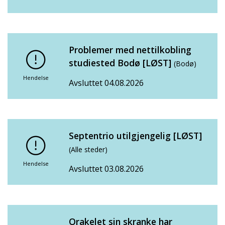
Problemer med nettilkobling
studiested Bodø [LØST]
(Bodø)
Hendelse
Avsluttet 04.08.2026
Septentrio utilgjengelig [LØST]
(Alle steder)
Hendelse
Avsluttet 03.08.2026
Orakelet sin skranke har