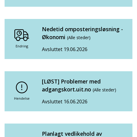
Nedetid omposteringsløsning -
Økonomi
(Alle steder)
Endring
Avsluttet 19.06.2026
[LØST] Problemer med
adgangskort.uit.no
(Alle steder)
Hendelse
Avsluttet 16.06.2026
Planlagt vedlikehold av