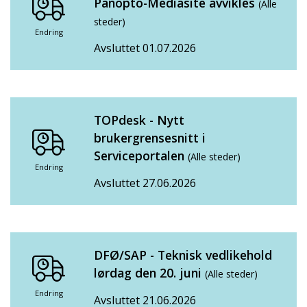
Panopto-Mediasite avvikles
(Alle
steder)
Endring
Avsluttet 01.07.2026
TOPdesk - Nytt
brukergrensesnitt i
Serviceportalen
(Alle steder)
Endring
Avsluttet 27.06.2026
DFØ/SAP - Teknisk vedlikehold
lørdag den 20. juni
(Alle steder)
Endring
Avsluttet 21.06.2026