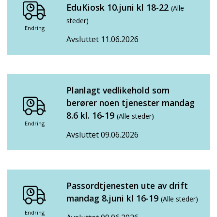
EduKiosk 10.juni kl 18-22
(Alle
steder)
Endring
Avsluttet 11.06.2026
Planlagt vedlikehold som
berører noen tjenester mandag
8.6 kl. 16-19
(Alle steder)
Endring
Avsluttet 09.06.2026
Passordtjenesten ute av drift
mandag 8.juni kl 16-19
(Alle steder)
Endring