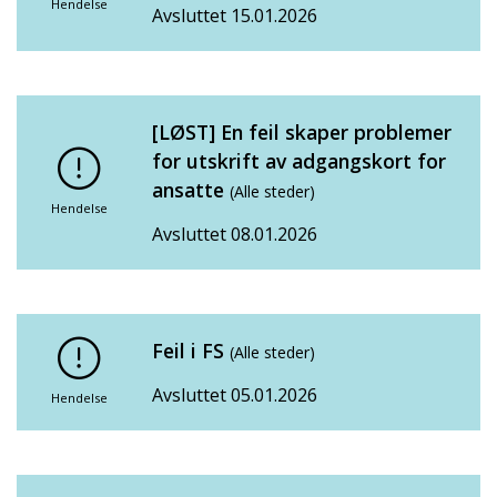
Hendelse
Avsluttet 15.01.2026
[LØST] En feil skaper problemer
for utskrift av adgangskort for
ansatte
(Alle steder)
Hendelse
Avsluttet 08.01.2026
Feil i FS
(Alle steder)
Avsluttet 05.01.2026
Hendelse