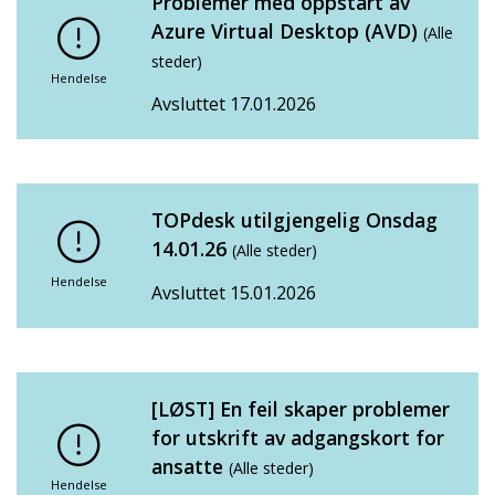
Problemer med oppstart av
Azure Virtual Desktop (AVD)
(Alle
steder)
Hendelse
Avsluttet 17.01.2026
TOPdesk utilgjengelig Onsdag
14.01.26
(Alle steder)
Hendelse
Avsluttet 15.01.2026
[LØST] En feil skaper problemer
for utskrift av adgangskort for
ansatte
(Alle steder)
Hendelse