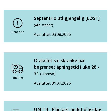
Septentrio utilgjengelig [LØST]
(Alle steder)
Hendelse
Avsluttet 03.08.2026
Orakelet sin skranke har
begrenset åpningstid i uke 28 -
31
(Tromsø)
Endring
Avsluttet 31.07.2026
UNIT4 - Planlagt nedetid lørdag