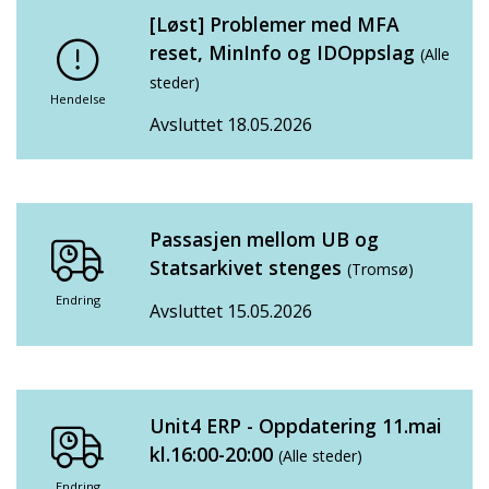
[Løst] Problemer med MFA
reset, MinInfo og IDOppslag
(Alle
steder)
Hendelse
Avsluttet 18.05.2026
Passasjen mellom UB og
Statsarkivet stenges
(Tromsø)
Endring
Avsluttet 15.05.2026
Unit4 ERP - Oppdatering 11.mai
kl.16:00-20:00
(Alle steder)
Endring