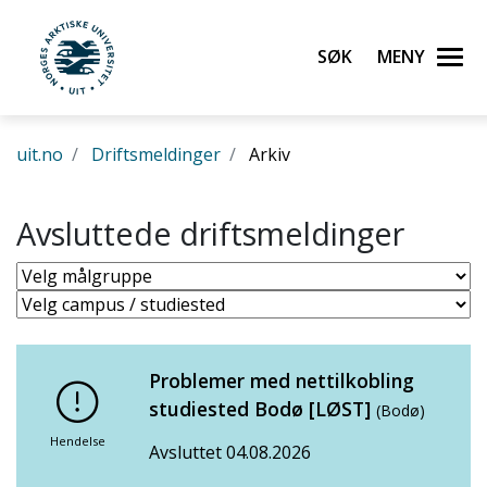
Gå til hovedinnhold
Søk
Meny
UiT Norges arktiske universitet
uit.no
Driftsmeldinger
Arkiv
Avsluttede driftsmeldinger
Problemer med nettilkobling
studiested Bodø [LØST]
(Bodø)
Hendelse
Avsluttet 04.08.2026