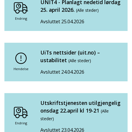
UNIT4 - Planlagt nedetid lørdag
25. april 2026.
(Alle steder)
Endring
Avsluttet 25.04.2026
UiTs nettsider (uit.no) –
ustabilitet
(Alle steder)
Hendelse
Avsluttet 24.04.2026
Utskriftstjenesten utilgjengelig
onsdag 22.april kl 19-21
(Alle
steder)
Endring
Avsluttet 23.04.2026