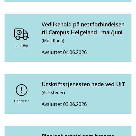
Vedlikehold på nettforbindelsen
til Campus Helgeland i mai/juni
(Mo i Rana)
Endring
Avsluttet 04.06.2026
Utskriftstjenesten nede ved UiT
(Alle steder)
Hendelse
Avsluttet 03.06.2026