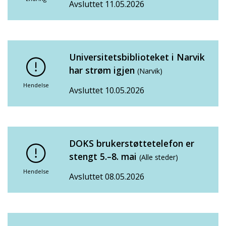
Avsluttet 11.05.2026
Universitetsbiblioteket i Narvik
har strøm igjen
(Narvik)
Hendelse
Avsluttet 10.05.2026
DOKS brukerstøttetelefon er
stengt 5.–8. mai
(Alle steder)
Hendelse
Avsluttet 08.05.2026