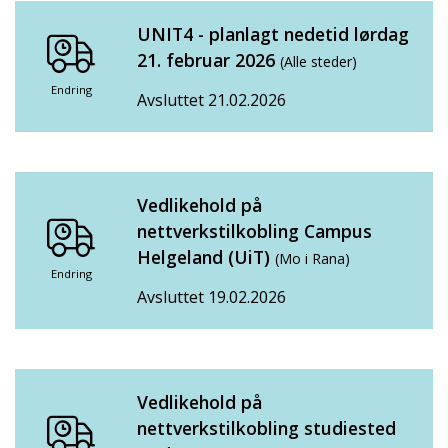
UNIT4 - planlagt nedetid lørdag
21. februar 2026
(Alle steder)
Endring
Avsluttet 21.02.2026
Vedlikehold på
nettverkstilkobling Campus
Helgeland (UiT)
(Mo i Rana)
Endring
Avsluttet 19.02.2026
Vedlikehold på
nettverkstilkobling studiested