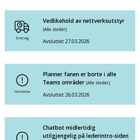
Vedlikehold av nettverksutstyr
(Alle steder)
Endring
Avsluttet 27.03.2026
Planner fanen er borte i alle
Teams områder
(Alle steder)
Hendelse
Avsluttet 26.03.2026
Chatbot midlertidig
utilgjengelig på lederintro-siden