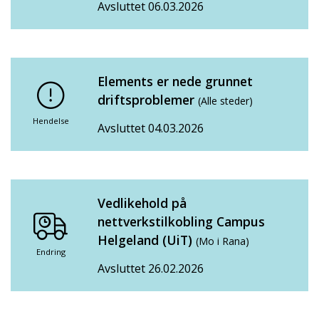
Avsluttet 06.03.2026
Elements er nede grunnet
driftsproblemer
(Alle steder)
Hendelse
Avsluttet 04.03.2026
Vedlikehold på
nettverkstilkobling Campus
Helgeland (UiT)
(Mo i Rana)
Endring
Avsluttet 26.02.2026