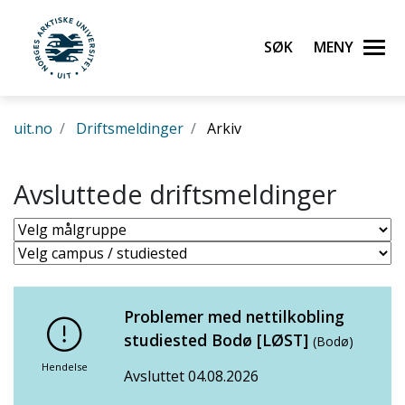
Gå til hovedinnhold
Søk
Meny
UiT Norges arktiske universitet
uit.no
Driftsmeldinger
Arkiv
Avsluttede driftsmeldinger
Problemer med nettilkobling
studiested Bodø [LØST]
(Bodø)
Hendelse
Avsluttet 04.08.2026