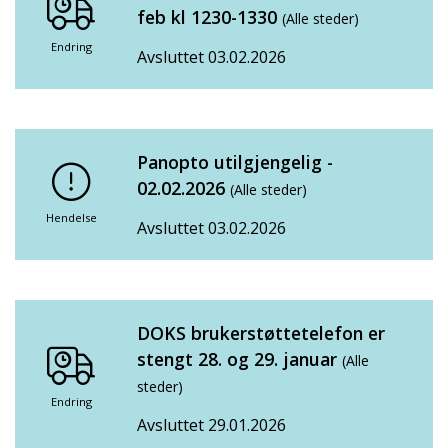
feb kl 1230-1330
(Alle steder)
Endring
Avsluttet 03.02.2026
Panopto utilgjengelig -
02.02.2026
(Alle steder)
Hendelse
Avsluttet 03.02.2026
DOKS brukerstøttetelefon er
stengt 28. og 29. januar
(Alle
steder)
Endring
Avsluttet 29.01.2026