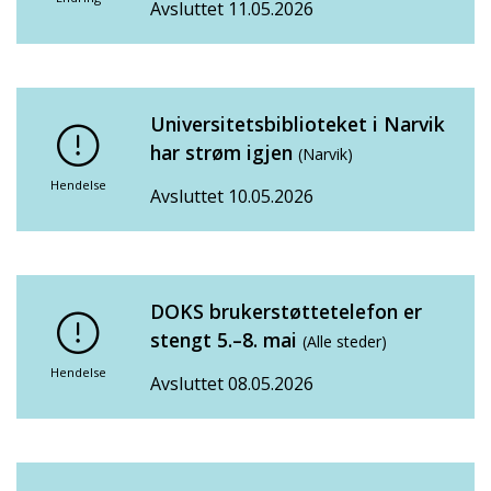
Avsluttet 11.05.2026
Universitetsbiblioteket i Narvik
har strøm igjen
(Narvik)
Hendelse
Avsluttet 10.05.2026
DOKS brukerstøttetelefon er
stengt 5.–8. mai
(Alle steder)
Hendelse
Avsluttet 08.05.2026