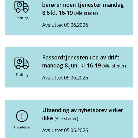
berører noen tjenester mandag
8.6 kl. 16-19
(Alle steder)
Endring
Avsluttet 09.06.2026
Passordtjenesten ute av drift
mandag 8.juni kl 16-19
(Alle steder)
Endring
Avsluttet 09.06.2026
Utsending av nyhetsbrev virker
ikke
(Alle steder)
Hendelse
Avsluttet 05.06.2026