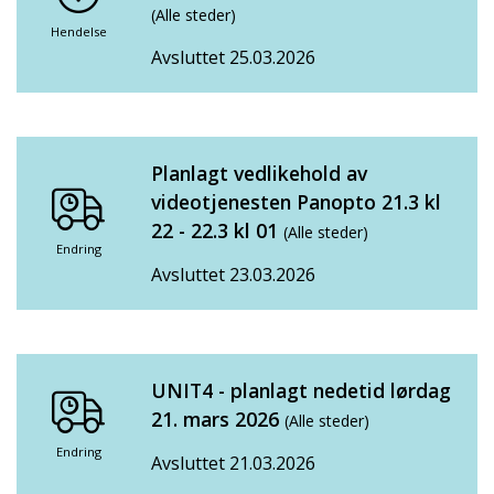
(Alle steder)
Hendelse
Avsluttet 25.03.2026
Planlagt vedlikehold av
videotjenesten Panopto 21.3 kl
22 - 22.3 kl 01
(Alle steder)
Endring
Avsluttet 23.03.2026
UNIT4 - planlagt nedetid lørdag
21. mars 2026
(Alle steder)
Endring
Avsluttet 21.03.2026