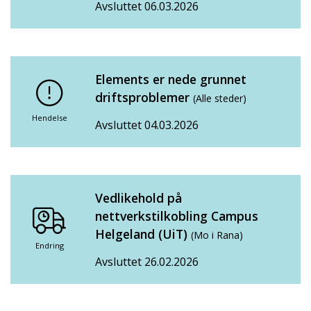
Avsluttet 06.03.2026
Elements er nede grunnet
driftsproblemer
(Alle steder)
Hendelse
Avsluttet 04.03.2026
Vedlikehold på
nettverkstilkobling Campus
Helgeland (UiT)
(Mo i Rana)
Endring
Avsluttet 26.02.2026