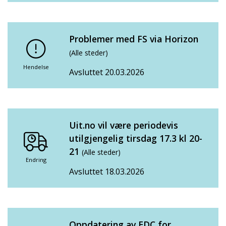
Problemer med FS via Horizon
(Alle steder)
Hendelse
Avsluttet 20.03.2026
Uit.no vil være periodevis
utilgjengelig tirsdag 17.3 kl 20-
21
(Alle steder)
Endring
Avsluttet 18.03.2026
Oppdatering av EDC for