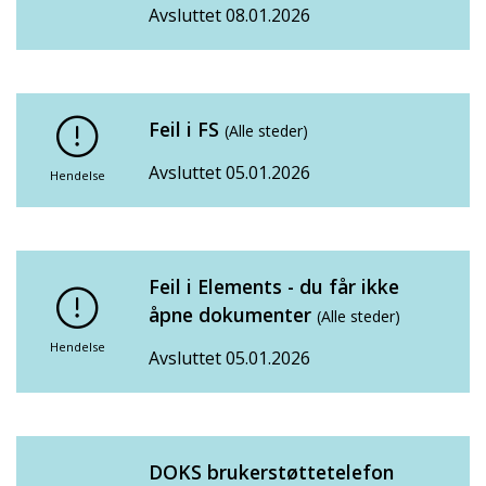
Avsluttet 08.01.2026
Feil i FS
(Alle steder)
Avsluttet 05.01.2026
Hendelse
Feil i Elements - du får ikke
åpne dokumenter
(Alle steder)
Hendelse
Avsluttet 05.01.2026
DOKS brukerstøttetelefon