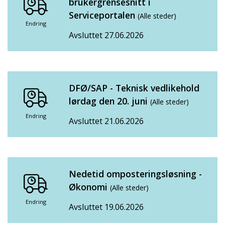
brukergrensesnitt i
Serviceportalen
(Alle steder)
Endring
Avsluttet 27.06.2026
DFØ/SAP - Teknisk vedlikehold
lørdag den 20. juni
(Alle steder)
Endring
Avsluttet 21.06.2026
Nedetid omposteringsløsning -
Økonomi
(Alle steder)
Endring
Avsluttet 19.06.2026