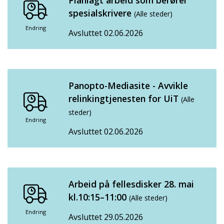
Planlagt arbeid som berører
spesialskrivere
(Alle steder)
Endring
Avsluttet 02.06.2026
Panopto-Mediasite - Avvikle
relinkingtjenesten for UiT
(Alle
steder)
Endring
Avsluttet 02.06.2026
Arbeid på fellesdisker 28. mai
kl.10:15–11:00
(Alle steder)
Endring
Avsluttet 29.05.2026