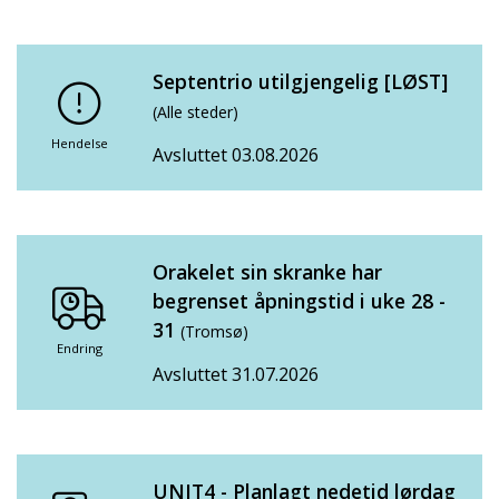
Septentrio utilgjengelig [LØST]
(Alle steder)
Hendelse
Avsluttet 03.08.2026
Orakelet sin skranke har
begrenset åpningstid i uke 28 -
31
(Tromsø)
Endring
Avsluttet 31.07.2026
UNIT4 - Planlagt nedetid lørdag