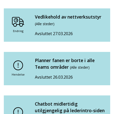
Vedlikehold av nettverksutstyr
(Alle steder)
Endring
Avsluttet 27.03.2026
Planner fanen er borte i alle
Teams områder
(Alle steder)
Hendelse
Avsluttet 26.03.2026
Chatbot midlertidig
utilgjengelig på lederintro-siden