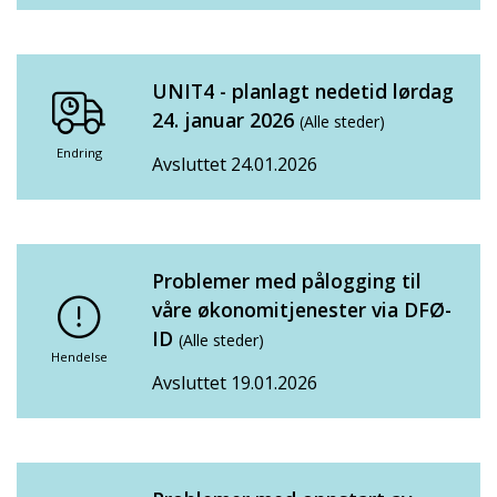
UNIT4 - planlagt nedetid lørdag
24. januar 2026
(Alle steder)
Endring
Avsluttet 24.01.2026
Problemer med pålogging til
våre økonomitjenester via DFØ-
ID
(Alle steder)
Hendelse
Avsluttet 19.01.2026