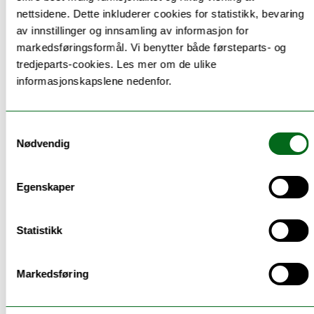
nett i Modulbygget + andre
nettsidene. Dette inkluderer cookies for statistikk, bevaring
bygg
av innstillinger og innsamling av informasjon for
(Tromsø)
Hendelse
markedsføringsformål. Vi benytter både førsteparts- og
Avsluttet 18.04.2026
tredjeparts-cookies. Les mer om de ulike
informasjonskapslene nedenfor.
Samtykkevalg
Intranett – midlertidig
Nødvendig
utilgjengelig
(Alle steder)
Hendelse
Avsluttet 16.04.2026
Egenskaper
Statistikk
Problemer med adgangskort –
dørtilgang kan være ustabil
(Alle
Markedsføring
steder)
Hendelse