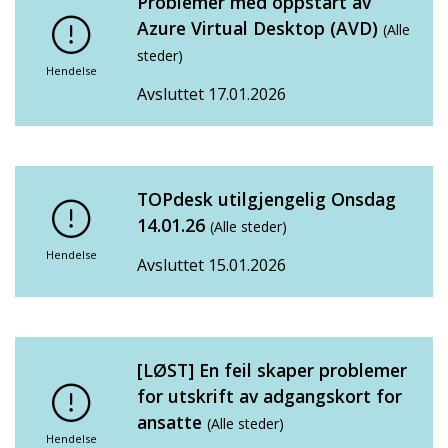
Problemer med oppstart av
Azure Virtual Desktop (AVD)
(Alle
steder)
Hendelse
Avsluttet 17.01.2026
TOPdesk utilgjengelig Onsdag
14.01.26
(Alle steder)
Hendelse
Avsluttet 15.01.2026
[LØST] En feil skaper problemer
for utskrift av adgangskort for
ansatte
(Alle steder)
Hendelse