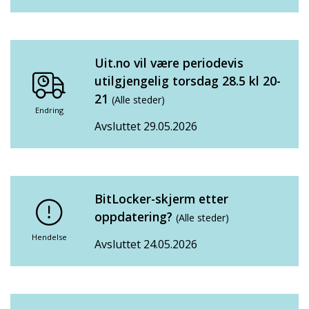
Uit.no vil være periodevis
utilgjengelig torsdag 28.5 kl 20-
21
(Alle steder)
Endring
Avsluttet 29.05.2026
BitLocker-skjerm etter
oppdatering?
(Alle steder)
Hendelse
Avsluttet 24.05.2026