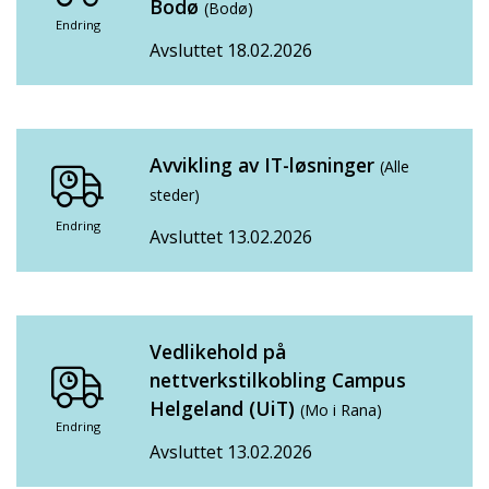
Bodø
(Bodø)
Endring
Avsluttet 18.02.2026
Avvikling av IT-løsninger
(Alle
steder)
Endring
Avsluttet 13.02.2026
Vedlikehold på
nettverkstilkobling Campus
Helgeland (UiT)
(Mo i Rana)
Endring
Avsluttet 13.02.2026