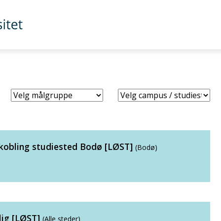
kobling studiested Bodø [LØST]
(Bodø)
lig [LØST]
(Alle steder)