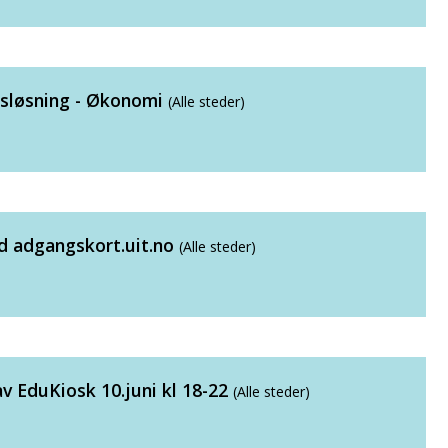
sløsning - Økonomi
(Alle steder)
d adgangskort.uit.no
(Alle steder)
av EduKiosk 10.juni kl 18-22
(Alle steder)