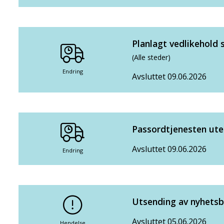
Planlagt vedlikehold 
(Alle steder)
Endring
Avsluttet 09.06.2026
Passordtjenesten ute 
Avsluttet 09.06.2026
Endring
Utsending av nyhetsb
Avsluttet 05.06.2026
Hendelse