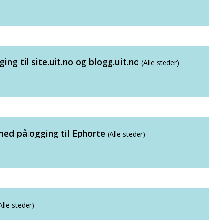
ng til site.uit.no og blogg.uit.no
(Alle steder)
med pålogging til Ephorte
(Alle steder)
Alle steder)