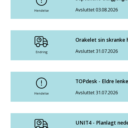
Avsluttet 03.08.2026
Hendelse
Orakelet sin skranke 
Avsluttet 31.07.2026
Endring
TOPdesk - Eldre lenke
Avsluttet 31.07.2026
Hendelse
UNIT4 - Planlagt nede