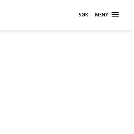
Søk
Meny