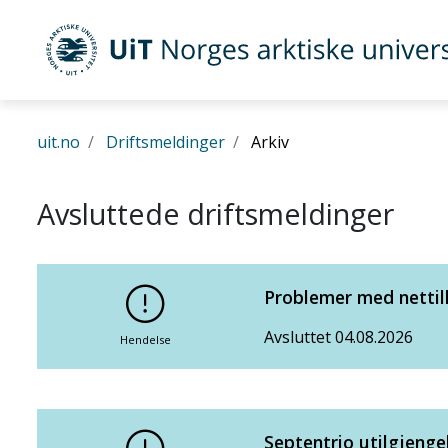
Gå til hovedinnhold
UiT Norges arktiske universitet
uit.no
Driftsmeldinger
Arkiv
Avsluttede driftsmeldinger
Problemer med nettil
Avsluttet 04.08.2026
Hendelse
Septentrio utilgjenge