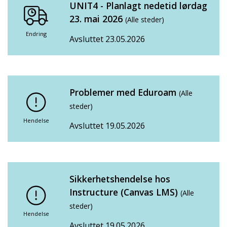
UNIT4 - Planlagt nedetid lørdag
23. mai 2026
(Alle steder)
Endring
Avsluttet 23.05.2026
Problemer med Eduroam
(Alle
steder)
Hendelse
Avsluttet 19.05.2026
Sikkerhetshendelse hos
Instructure (Canvas LMS)
(Alle
steder)
Hendelse
Avsluttet 19.05.2026