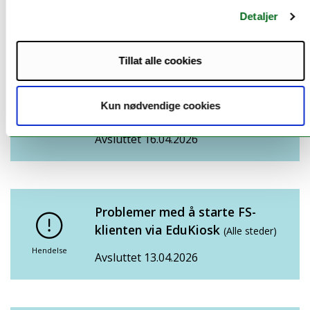
Avsluttet 16.04.2026
Detaljer
Tillat alle cookies
Innlogging til PAK.uit.no kan
feile for enkelte brukere
(Alle
Kun nødvendige cookies
steder)
Hendelse
Avsluttet 16.04.2026
Problemer med å starte FS-
klienten via EduKiosk
(Alle steder)
Hendelse
Avsluttet 13.04.2026