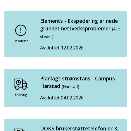
Elements - Ekspedering er nede
grunnet nettverksproblemer
(Alle
steder)
Hendelse
Avsluttet 12.02.2026
Planlagt strømstans - Campus
Harstad
(Harstad)
Endring
Avsluttet 04.02.2026
DOKS brukerstøttetelefon er 3.