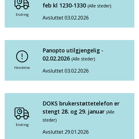
feb kl 1230-1330
(Alle steder)
Endring
Avsluttet 03.02.2026
Panopto utilgjengelig -
02.02.2026
(Alle steder)
Hendelse
Avsluttet 03.02.2026
DOKS brukerstøttetelefon er
stengt 28. og 29. januar
(Alle
steder)
Endring
Avsluttet 29.01.2026