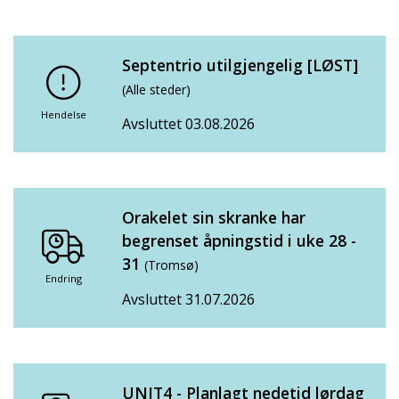
Septentrio utilgjengelig [LØST]
(Alle steder)
Hendelse
Avsluttet 03.08.2026
Orakelet sin skranke har
begrenset åpningstid i uke 28 -
31
(Tromsø)
Endring
Avsluttet 31.07.2026
UNIT4 - Planlagt nedetid lørdag