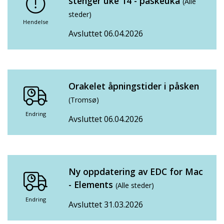
stenger uke 14 - påskeuka
(Alle
steder)
Hendelse
Avsluttet 06.04.2026
Orakelet åpningstider i påsken
(Tromsø)
Endring
Avsluttet 06.04.2026
Ny oppdatering av EDC for Mac
- Elements
(Alle steder)
Endring
Avsluttet 31.03.2026