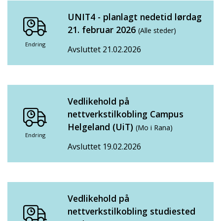
UNIT4 - planlagt nedetid lørdag
21. februar 2026
(Alle steder)
Endring
Avsluttet 21.02.2026
Vedlikehold på
nettverkstilkobling Campus
Helgeland (UiT)
(Mo i Rana)
Endring
Avsluttet 19.02.2026
Vedlikehold på
nettverkstilkobling studiested