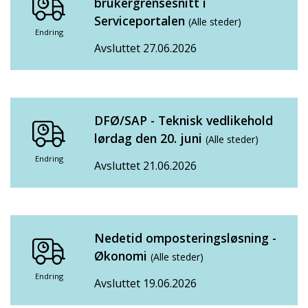
brukergrensesnitt i
Serviceportalen
(Alle steder)
Endring
Avsluttet 27.06.2026
DFØ/SAP - Teknisk vedlikehold
lørdag den 20. juni
(Alle steder)
Endring
Avsluttet 21.06.2026
Nedetid omposteringsløsning -
Økonomi
(Alle steder)
Endring
Avsluttet 19.06.2026