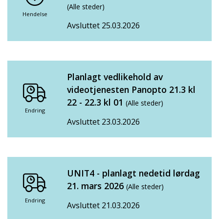
(Alle steder)
Hendelse
Avsluttet 25.03.2026
Planlagt vedlikehold av
videotjenesten Panopto 21.3 kl
22 - 22.3 kl 01
(Alle steder)
Endring
Avsluttet 23.03.2026
UNIT4 - planlagt nedetid lørdag
21. mars 2026
(Alle steder)
Endring
Avsluttet 21.03.2026