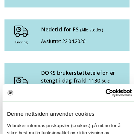
Nedetid for FS
(Alle steder)
Avsluttet 22.04.2026
Endring
DOKS brukerstøttetelefon er
stengt i dag fra kl 1130
(Alle
steder)
Endring
Avsluttet 22.04.2026
Denne nettsiden anvender cookies
Vi bruker informasjonskapsler (cookies) på uit.no for å
Eduroam – ustabilt trådløst
sikre best mulig funksjonalitet og riktig visning av