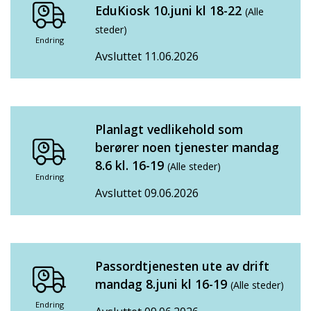
EduKiosk 10.juni kl 18-22
(Alle
steder)
Endring
Avsluttet 11.06.2026
Planlagt vedlikehold som
berører noen tjenester mandag
8.6 kl. 16-19
(Alle steder)
Endring
Avsluttet 09.06.2026
Passordtjenesten ute av drift
mandag 8.juni kl 16-19
(Alle steder)
Endring