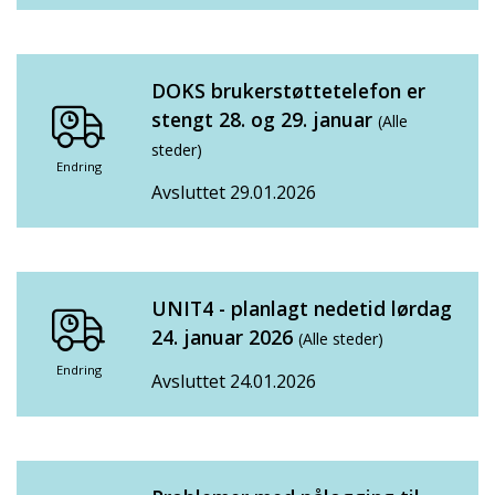
DOKS brukerstøttetelefon er
stengt 28. og 29. januar
(Alle
steder)
Endring
Avsluttet 29.01.2026
UNIT4 - planlagt nedetid lørdag
24. januar 2026
(Alle steder)
Endring
Avsluttet 24.01.2026