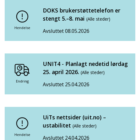
DOKS brukerstøttetelefon er
stengt 5.–8. mai
(Alle steder)
Hendelse
Avsluttet 08.05.2026
UNIT4 - Planlagt nedetid lørdag
25. april 2026.
(Alle steder)
Endring
Avsluttet 25.04.2026
UiTs nettsider (uit.no) –
ustabilitet
(Alle steder)
Hendelse
Avsluttet 24.04.2026