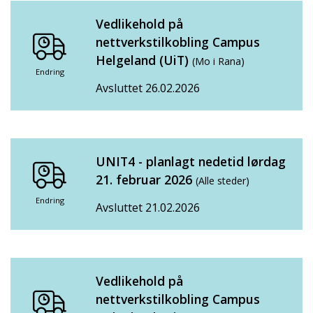
Vedlikehold på
nettverkstilkobling Campus
Helgeland (UiT)
(Mo i Rana)
Endring
Avsluttet 26.02.2026
UNIT4 - planlagt nedetid lørdag
21. februar 2026
(Alle steder)
Endring
Avsluttet 21.02.2026
Vedlikehold på
nettverkstilkobling Campus