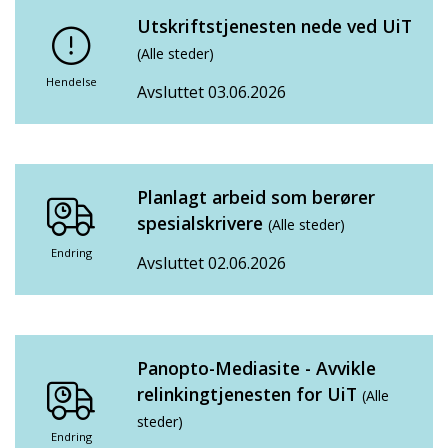
Utskriftstjenesten nede ved UiT
(Alle steder)
Hendelse
Avsluttet 03.06.2026
Planlagt arbeid som berører
spesialskrivere
(Alle steder)
Endring
Avsluttet 02.06.2026
Panopto-Mediasite - Avvikle
relinkingtjenesten for UiT
(Alle
steder)
Endring