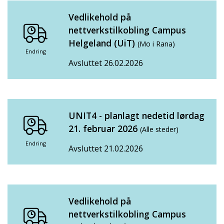
Vedlikehold på
nettverkstilkobling Campus
Helgeland (UiT)
(Mo i Rana)
Endring
Avsluttet 26.02.2026
UNIT4 - planlagt nedetid lørdag
21. februar 2026
(Alle steder)
Endring
Avsluttet 21.02.2026
Vedlikehold på
nettverkstilkobling Campus