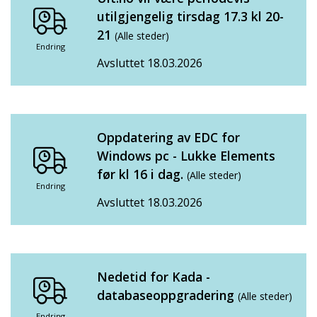
utilgjengelig tirsdag 17.3 kl 20-
21
(Alle steder)
Endring
Avsluttet 18.03.2026
Oppdatering av EDC for
Windows pc - Lukke Elements
før kl 16 i dag.
(Alle steder)
Endring
Avsluttet 18.03.2026
Nedetid for Kada -
databaseoppgradering
(Alle steder)
Endring