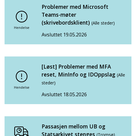
Problemer med Microsoft
Teams-møter
(skrivebordsklient)
(Alle steder)
Hendelse
Avsluttet 19.05.2026
[Løst] Problemer med MFA
reset, MinInfo og IDOppslag
(Alle
steder)
Hendelse
Avsluttet 18.05.2026
Passasjen mellom UB og
Statsarkivet stenges
(Tromsø)