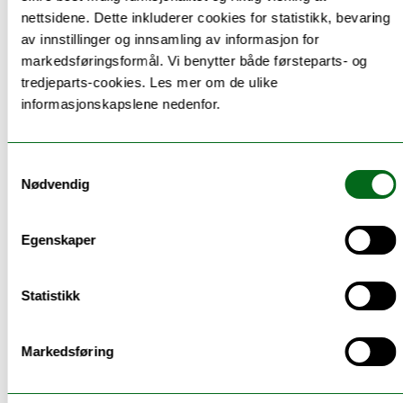
stengt i dag fra kl 1130
(Alle
nettsidene. Dette inkluderer cookies for statistikk, bevaring
av innstillinger og innsamling av informasjon for
steder)
Endring
markedsføringsformål. Vi benytter både førsteparts- og
Avsluttet 22.04.2026
tredjeparts-cookies. Les mer om de ulike
informasjonskapslene nedenfor.
Samtykkevalg
Eduroam – ustabilt trådløst
Nødvendig
nett i Modulbygget + andre
bygg
(Tromsø)
Hendelse
Egenskaper
Avsluttet 18.04.2026
Statistikk
Intranett – midlertidig
Markedsføring
utilgjengelig
(Alle steder)
Hendelse