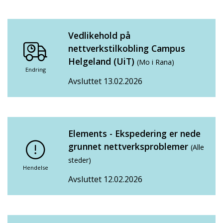
Vedlikehold på
nettverkstilkobling Campus
Helgeland (UiT)
(Mo i Rana)
Endring
Avsluttet 13.02.2026
Elements - Ekspedering er nede
grunnet nettverksproblemer
(Alle
steder)
Hendelse
Avsluttet 12.02.2026