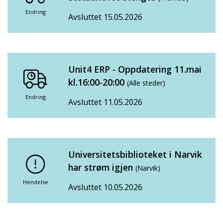
Endring
Avsluttet 15.05.2026
Unit4 ERP - Oppdatering 11.mai
kl.16:00-20:00
(Alle steder)
Endring
Avsluttet 11.05.2026
Universitetsbiblioteket i Narvik
har strøm igjen
(Narvik)
Hendelse
Avsluttet 10.05.2026