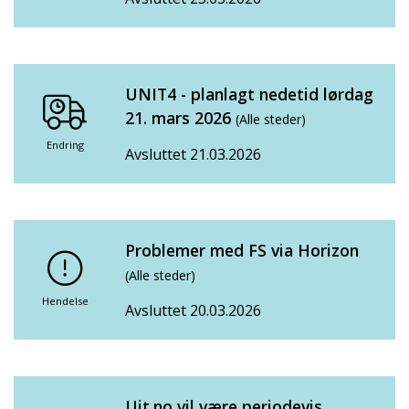
UNIT4 - planlagt nedetid lørdag
21. mars 2026
(Alle steder)
Endring
Avsluttet 21.03.2026
Problemer med FS via Horizon
(Alle steder)
Hendelse
Avsluttet 20.03.2026
Uit.no vil være periodevis