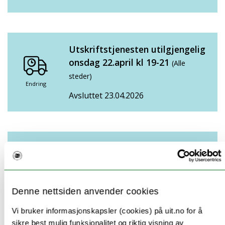
Utskriftstjenesten utilgjengelig
onsdag 22.april kl 19-21
(Alle
steder)
Endring
Avsluttet 23.04.2026
Nedetid for FS
(Alle steder)
Avsluttet 22.04.2026
Endring
Denne nettsiden anvender cookies
Vi bruker informasjonskapsler (cookies) på uit.no for å
DOKS brukerstøttetelefon er
sikre best mulig funksjonalitet og riktig visning av