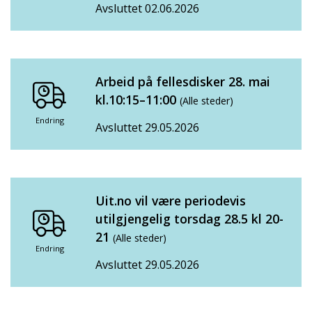
Avsluttet 02.06.2026
Arbeid på fellesdisker 28. mai
kl.10:15–11:00
(Alle steder)
Endring
Avsluttet 29.05.2026
Uit.no vil være periodevis
utilgjengelig torsdag 28.5 kl 20-
21
(Alle steder)
Endring
Avsluttet 29.05.2026