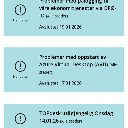
Problemer med pålogging til
våre økonomitjenester via DFØ-
ID
(Alle steder)
Hendelse
Avsluttet 19.01.2026
Problemer med oppstart av
Azure Virtual Desktop (AVD)
(Alle
steder)
Hendelse
Avsluttet 17.01.2026
TOPdesk utilgjengelig Onsdag
14.01.26
(Alle steder)