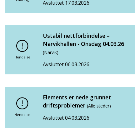
Avsluttet 17.03.2026
Ustabil nettforbindelse –
Narvikhallen - Onsdag 04.03.26
(Narvik)
Hendelse
Avsluttet 06.03.2026
Elements er nede grunnet
driftsproblemer
(Alle steder)
Hendelse
Avsluttet 04.03.2026