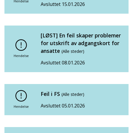
Hendelse
Avsluttet 15.01.2026
[LØST] En feil skaper problemer
for utskrift av adgangskort for
ansatte
(Alle steder)
Hendelse
Avsluttet 08.01.2026
Feil i FS
(Alle steder)
Avsluttet 05.01.2026
Hendelse