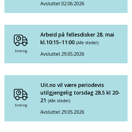
Avsluttet 02.06.2026
Arbeid på fellesdisker 28. mai
kl.10:15–11:00
(Alle steder)
Endring
Avsluttet 29.05.2026
Uit.no vil være periodevis
utilgjengelig torsdag 28.5 kl 20-
21
(Alle steder)
Endring
Avsluttet 29.05.2026