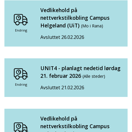
Vedlikehold på
nettverkstilkobling Campus
Helgeland (UiT)
(Mo i Rana)
Endring
Avsluttet 26.02.2026
UNIT4 - planlagt nedetid lørdag
21. februar 2026
(Alle steder)
Endring
Avsluttet 21.02.2026
Vedlikehold på
nettverkstilkobling Campus