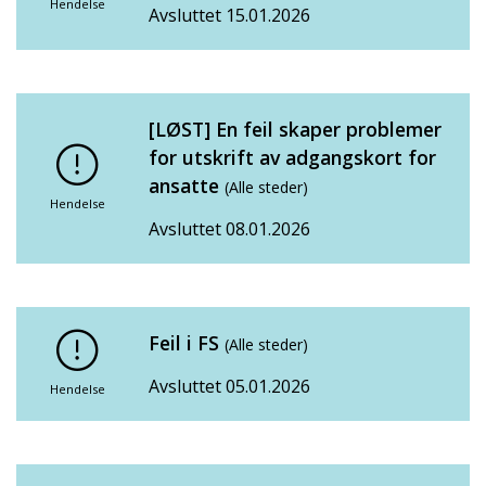
Hendelse
Avsluttet 15.01.2026
[LØST] En feil skaper problemer
for utskrift av adgangskort for
ansatte
(Alle steder)
Hendelse
Avsluttet 08.01.2026
Feil i FS
(Alle steder)
Avsluttet 05.01.2026
Hendelse