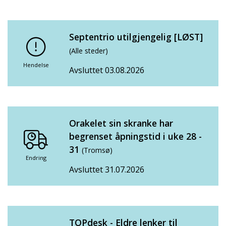
Septentrio utilgjengelig [LØST]
(Alle steder)
Hendelse
Avsluttet 03.08.2026
Orakelet sin skranke har
begrenset åpningstid i uke 28 -
31
(Tromsø)
Endring
Avsluttet 31.07.2026
TOPdesk - Eldre lenker til