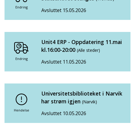
Endring
Avsluttet 15.05.2026
Unit4 ERP - Oppdatering 11.mai
kl.16:00-20:00
(Alle steder)
Endring
Avsluttet 11.05.2026
Universitetsbiblioteket i Narvik
har strøm igjen
(Narvik)
Hendelse
Avsluttet 10.05.2026