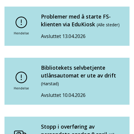
Problemer med å starte FS-
klienten via EduKiosk
(Alle steder)
Hendelse
Avsluttet 13.04.2026
Bibliotekets selvbetjente
utlånsautomat er ute av drift
(Harstad)
Hendelse
Avsluttet 10.04.2026
Stopp i overføring av