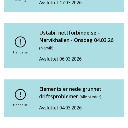
Avsluttet 17.03.2026
Ustabil nettforbindelse –
Narvikhallen - Onsdag 04.03.26
(Narvik)
Hendelse
Avsluttet 06.03.2026
Elements er nede grunnet
driftsproblemer
(Alle steder)
Hendelse
Avsluttet 04.03.2026