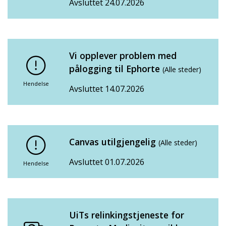
Avsluttet 24.07.2026
Vi opplever problem med
pålogging til Ephorte
(Alle steder)
Hendelse
Avsluttet 14.07.2026
Canvas utilgjengelig
(Alle steder)
Avsluttet 01.07.2026
Hendelse
UiTs relinkingstjeneste for