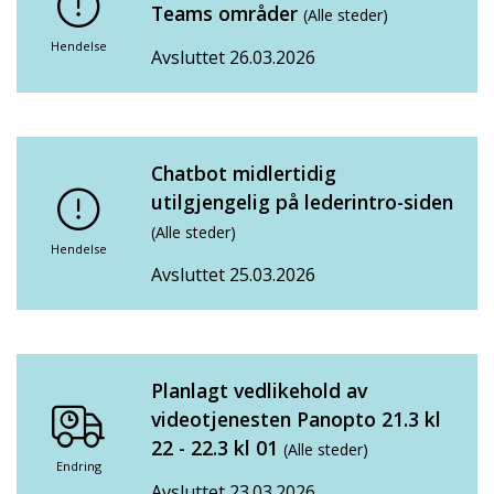
Teams områder
(Alle steder)
Hendelse
Avsluttet 26.03.2026
Chatbot midlertidig
utilgjengelig på lederintro-siden
(Alle steder)
Hendelse
Avsluttet 25.03.2026
Planlagt vedlikehold av
videotjenesten Panopto 21.3 kl
22 - 22.3 kl 01
(Alle steder)
Endring
Avsluttet 23.03.2026