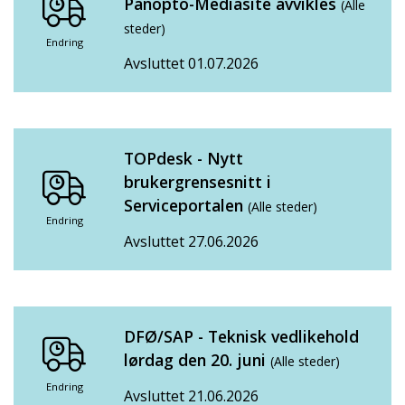
Panopto-Mediasite avvikles
(Alle
steder)
Endring
Avsluttet 01.07.2026
TOPdesk - Nytt
brukergrensesnitt i
Serviceportalen
(Alle steder)
Endring
Avsluttet 27.06.2026
DFØ/SAP - Teknisk vedlikehold
lørdag den 20. juni
(Alle steder)
Endring
Avsluttet 21.06.2026