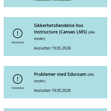
Sikkerhetshendelse hos
Instructure (Canvas LMS)
(Alle
steder)
Hendelse
Avsluttet 19.05.2026
Problemer med Eduroam
(Alle
steder)
Hendelse
Avsluttet 19.05.2026