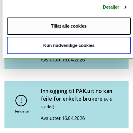
Avsluttet 16.04.2026
Detaljer
Tillat alle cookies
Problemer med adgangskort –
dørtilgang kan være ustabil
(Alle
Kun nødvendige cookies
steder)
Hendelse
Avsluttet 16.04.2026
Innlogging til PAK.uit.no kan
feile for enkelte brukere
(Alle
steder)
Hendelse
Avsluttet 16.04.2026