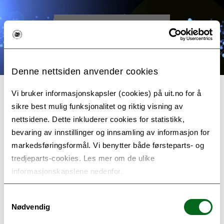
< Back to main page
Denne nettsiden anvender cookies
Vi bruker informasjonskapsler (cookies) på uit.no for å
sikre best mulig funksjonalitet og riktig visning av
nettsidene. Dette inkluderer cookies for statistikk,
EUTEKNE – Erasmus+ KA220-
bevaring av innstillinger og innsamling av informasjon for
markedsføringsformål. Vi benytter både førsteparts- og
SCH (2025–2028)
tredjeparts-cookies. Les mer om de ulike
informasjonskapslene nedenfor.
EUTEKNE – European Initiative for an Informed
Samtykkevalg
Use of Technology Grounded on a Socio-
Nødvendig
Emotional Framework for Nurturing Quality