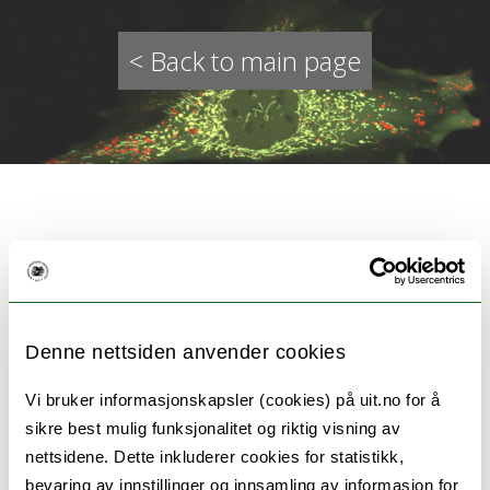
< Back to main page
Breast cancer-associated long
non-coding RNA NEAT1 and
Denne nettsiden anvender cookies
paraspeckles in cellular stress
Vi bruker informasjonskapsler (cookies) på uit.no for å
responses
sikre best mulig funksjonalitet og riktig visning av
nettsidene. Dette inkluderer cookies for statistikk,
bevaring av innstillinger og innsamling av informasjon for