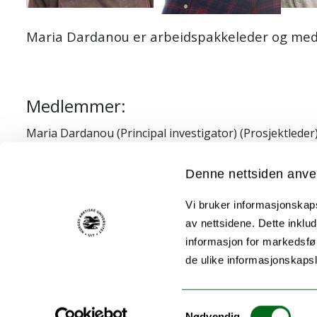
Maria Dardanou er arbeidspakkeleder og medler
Medlemmer:
Maria Dardanou (Principal investigator) (Prosjektleder
Nils Christian Tveiterås
Torstein Unstad Heimdal
Denne nettsiden anve
Vi bruker informasjonskapsl
Finansiering:
av nettsidene. Dette inklud
informasjon for markedsfør
400.000 EUR
de ulike informasjonskaps
Samtykkevalg
Nødvendig