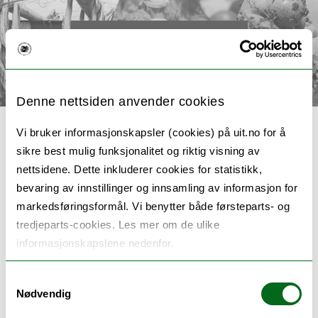
< Tilbake til toppsiden
Denne nettsiden anvender cookies
Vi bruker informasjonskapsler (cookies) på uit.no for å
sikre best mulig funksjonalitet og riktig visning av
nettsidene. Dette inkluderer cookies for statistikk,
Resilient North
bevaring av innstillinger og innsamling av informasjon for
markedsføringsformål. Vi benytter både førsteparts- og
tredjeparts-cookies. Les mer om de ulike
Resilient
informasjonskapslene nedenfor.
Norht
https://uit.no/project/resilientnorth
Samtykkevalg
Nødvendig