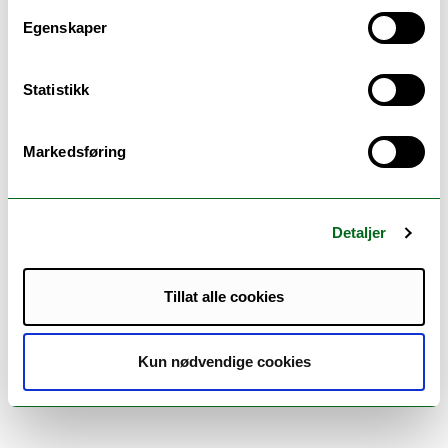
Medlemmer:
Egenskaper
Magritt Brustad (Principal investigator) (Prosjektleder)
Statistikk
Finansiering:
Markedsføring
The Research Council of Norway
Detaljer
Tillat alle cookies
Kun nødvendige cookies