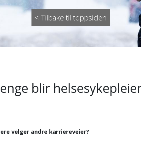
< Tilbake til toppsiden
lenge blir helsesykepleier
iere velger andre karriereveier?