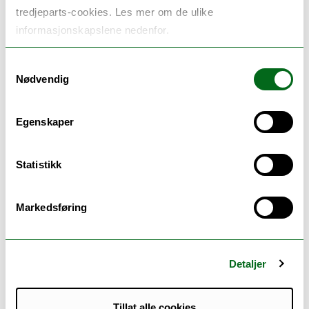
tredjeparts-cookies. Les mer om de ulike
informasjonskapslene nedenfor.
Samtykkevalg
Nødvendig
Egenskaper
Statistikk
Se lenke til prosjektside:
Nordlige hager -
Gárbbis
Markedsføring
Prosjektet er avsluttet.
Detaljer
Medlemmer:
Tillat alle cookies