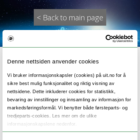
< Back to main page
Denne nettsiden anvender cookies
Vi bruker informasjonskapsler (cookies) på uit.no for å
Edge Computing
sikre best mulig funksjonalitet og riktig visning av
nettsidene. Dette inkluderer cookies for statistikk,
bevaring av innstillinger og innsamling av informasjon for
We carry out
distributed edge systems
markedsføringsformål. Vi benytter både førsteparts- og
research
in the domain of sustainable
tredjeparts-cookies. Les mer om de ulike
informasjonskapslene nedenfor.
harvesting of common good resources in the
Arctic Ocean. Specifically, we are developing a
Samtykkevalg