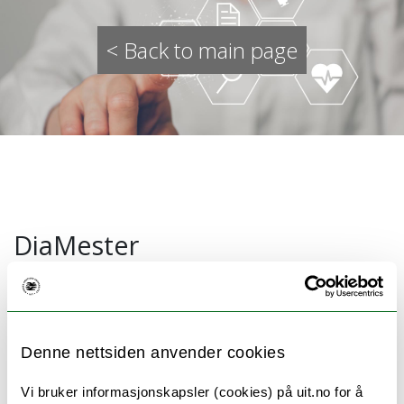
< Back to main page
DiaMester
The DiaMester project is a collaboration
between the HIT group at UiT The Arctic
Denne nettsiden anvender cookies
University of Norway, University of Oslo, Oslo
University Hospital, ABEL Technologies AS,
Vi bruker informasjonskapsler (cookies) på uit.no for å