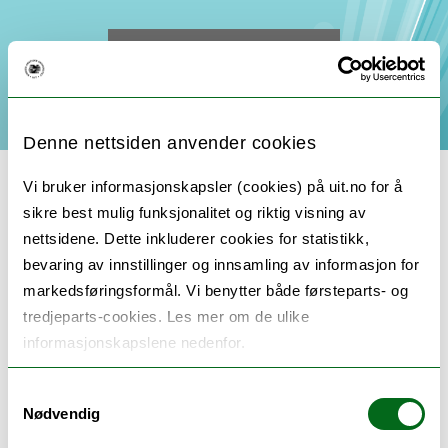
< Back to main page
Denne nettsiden anvender cookies
Vi bruker informasjonskapsler (cookies) på uit.no for å
sikre best mulig funksjonalitet og riktig visning av
nettsidene. Dette inkluderer cookies for statistikk,
Vitamin D and cardiocascular
bevaring av innstillinger og innsamling av informasjon for
markedsføringsformål. Vi benytter både førsteparts- og
disease
tredjeparts-cookies. Les mer om de ulike
informasjonskapslene nedenfor.
Samtykkevalg
Nødvendig
Members: