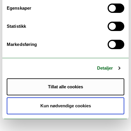
Rolf Jorde (Project manager)
Egenskaper
Guri Grimnes
Statistikk
Markedsføring
Detaljer
Tillat alle cookies
Kun nødvendige cookies