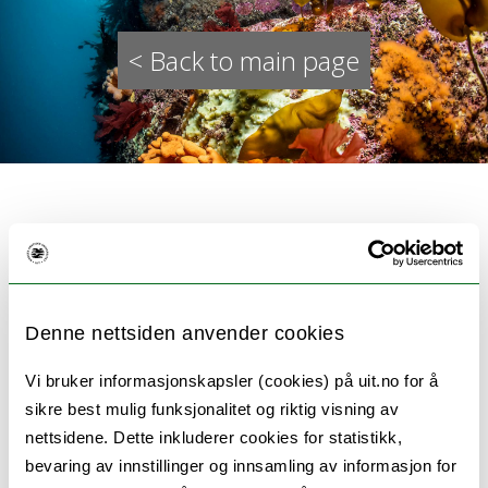
< Back to main page
BlueArc - Arctic Blue Carbon:
Opportunities from expanding
Denne nettsiden anvender cookies
kelp forests (RCN)
Vi bruker informasjonskapsler (cookies) på uit.no for å
sikre best mulig funksjonalitet og riktig visning av
nettsidene. Dette inkluderer cookies for statistikk,
The primary objective of BlueARC is to close
bevaring av innstillinger og innsamling av informasjon for