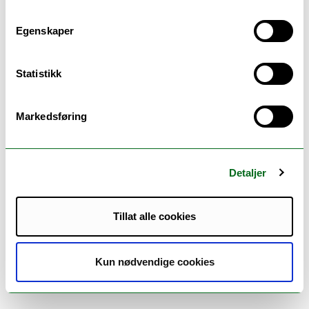
CLEAR (Cognitive Linguistics: Empirical
Egenskaper
Approaches to Russian) pursues empirical
research in the framework of cognitive
Statistikk
linguistics with the aim of building electronic
resources that support research-based
Markedsføring
student-centered language pedagogy.
Detaljer
Members:
Tillat alle cookies
Laura Alexis Janda (Principal investigator) (Project
manager)
Tore Nesset (Principal investigator)
Kun nødvendige cookies