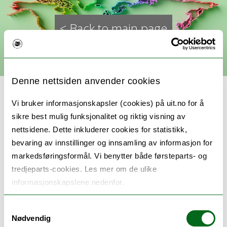
< Back to main page
Denne nettsiden anvender cookies
Vi bruker informasjonskapsler (cookies) på uit.no for å
sikre best mulig funksjonalitet og riktig visning av
nettsidene. Dette inkluderer cookies for statistikk,
CLEAR - Cognitive Linguistics:
bevaring av innstillinger og innsamling av informasjon for
Empirical Approaches to
markedsføringsformål. Vi benytter både førsteparts- og
tredjeparts-cookies. Les mer om de ulike
Russian
informasjonskapslene nedenfor.
Samtykkevalg
https://site.uit.no/clear/
Nødvendig