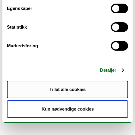
Egenskaper
Members:
Statistikk
Geir Grenersen (Principal investigator) (Project
manager)
Markedsføring
Roswitha Skare
Andreas Vårheim
Detaljer
Tillat alle cookies
Kun nødvendige cookies