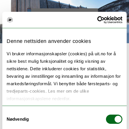
< Back to main page
Denne nettsiden anvender cookies
Vi bruker informasjonskapsler (cookies) på uit.no for å
sikre best mulig funksjonalitet og riktig visning av
nettsidene. Dette inkluderer cookies for statistikk,
SAMCOM - Sámi cultural
bevaring av innstillinger og innsamling av informasjon for
markedsføringsformål. Vi benytter både førsteparts- og
centers as community and
tredjeparts-cookies. Les mer om de ulike
informasjonskapslene nedenfor.
cultural resilience
infrastructure
Samtykkevalg
Nødvendig