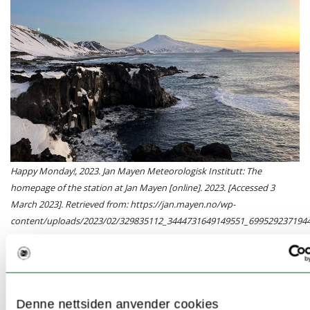
Happy Monday!, 2023. Jan Mayen Meteorologisk Institutt: The
homepage of the station at Jan Mayen [online]. 2023. [Accessed 3
March 2023]. Retrieved from: https://jan.mayen.no/wp-
content/uploads/2023/02/329835112_3444731649149551_6995292371944
Volcanic ash attributed to Jan Mayen has been
found in many distal sites in the North-
Atlantic region however, descriptions of
Denne nettsiden anvender cookies