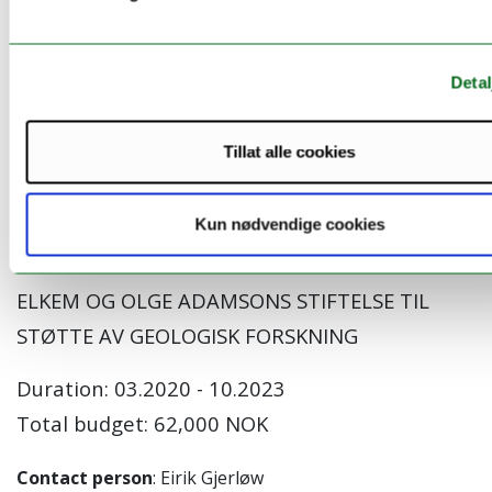
University of Iceland
Detal
Members:
Tillat alle cookies
Eirik Gjerløw (Principal investigator) (Project manager)
Kun nødvendige cookies
Financial/grant information:
ELKEM OG OLGE ADAMSONS STIFTELSE TIL
STØTTE AV GEOLOGISK FORSKNING
Duration: 03.2020 - 10.2023
Total budget: 62,000 NOK
Contact person
: Eirik Gjerløw