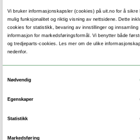
tephra horizons in the proximity of Jan Mayen
Vi bruker informasjonskapsler (cookies) på uit.no for å sikre
are few and this study aims to increase the
mulig funksjonalitet og riktig visning av nettsidene. Dette ink
knowledge of tephra producing eruptions
cookies for statistikk, bevaring av innstillinger og innsamling
from Jan Mayen. This project involves studying
informasjon for markedsføringsformål. Vi benytter både først
og tredjeparts-cookies. Les mer om de ulike informasjonska
volcanic ash in sediments from the sea floor
nedenfor.
near Jan Mayen. The volcanic ash is analysed
to get the ages of larger eruptions that have
Samtykkevalg
occured in the past and to reconstruct magma
Nødvendig
storage conditions underneath Jan Mayen.
Project partners:
Egenskaper
University of Bergen
Statistikk
UiT, The Arctic University of Norway
Markedsføring