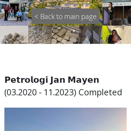
< Back to main page
𝗣𝗲𝘁𝗿𝗼𝗹𝗼𝗴𝗶 𝗝𝗮𝗻 𝗠𝗮𝘆𝗲𝗻
(03.2020 - 11.2023) Completed