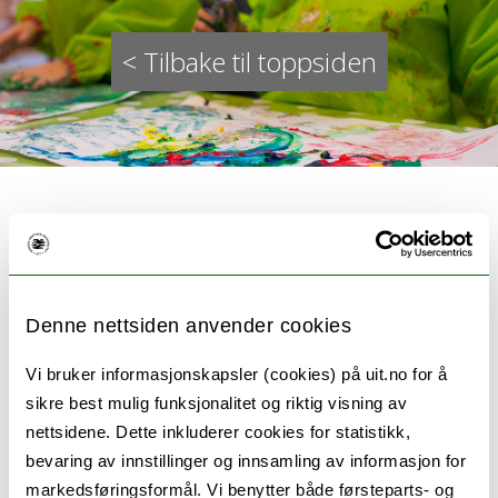
< Tilbake til toppsiden
Internet of Toys
Denne nettsiden anvender cookies
Denne studien vil utforske barnas lek med
Vi bruker informasjonskapsler (cookies) på uit.no for å
sikre best mulig funksjonalitet og riktig visning av
internett-tilkoblede leker (Internet of
nettsidene. Dette inkluderer cookies for statistikk,
Toys/IoToys) og vil utforske barns, og
bevaring av innstillinger og innsamling av informasjon for
barnehagepersonalets synspunkter og
markedsføringsformål. Vi benytter både førsteparts- og