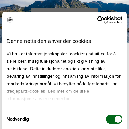
< Back to main page
Denne nettsiden anvender cookies
Vi bruker informasjonskapsler (cookies) på uit.no for å
sikre best mulig funksjonalitet og riktig visning av
nettsidene. Dette inkluderer cookies for statistikk,
EcoTip
bevaring av innstillinger og innsamling av informasjon for
markedsføringsformål. Vi benytter både førsteparts- og
tredjeparts-cookies. Les mer om de ulike
Investigating ecological tipping cascades in
informasjonskapslene nedenfor.
the Arctic Seas
Samtykkevalg
Nødvendig
ECOTIP – Ecological tipping cascades in the