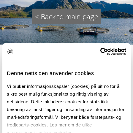
< Back to main page
Denne nettsiden anvender cookies
Dsolve
Vi bruker informasjonskapsler (cookies) på uit.no for å
sikre best mulig funksjonalitet og riktig visning av
Centre for Research-based Innovation –
nettsidene. Dette inkluderer cookies for statistikk,
Biodegradable plastics for marine
bevaring av innstillinger og innsamling av informasjon for
markedsføringsformål. Vi benytter både førsteparts- og
applications
tredjeparts-cookies. Les mer om de ulike
informasjonskapslene nedenfor.