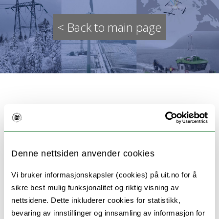
< Back to main page
Utvikling av hydrogenaggregat
til strømforsyning i sjømat- og
Denne nettsiden anvender cookies
turistnæringa
Vi bruker informasjonskapsler (cookies) på uit.no for å
sikre best mulig funksjonalitet og riktig visning av
nettsidene. Dette inkluderer cookies for statistikk,
A pre-project for evaluating energy
bevaring av innstillinger og innsamling av informasjon for