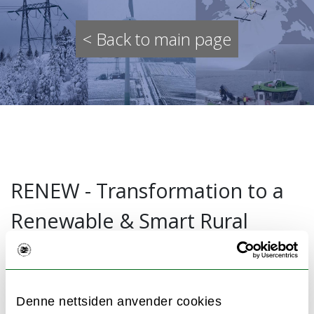
< Back to main page
RENEW - Transformation to a
Renewable & Smart Rural
Power System Community
Power and energy demands are increasing
Denne nettsiden anvender cookies