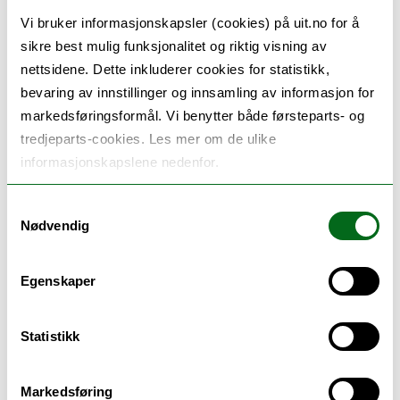
due to the growing electrification of our
Vi bruker informasjonskapsler (cookies) på uit.no for å
society. This creates severe problems with
sikre best mulig funksjonalitet og riktig visning av
power and energy shortages, especially at the
nettsidene. Dette inkluderer cookies for statistikk,
rural end parts of the electricity grid. It is a
bevaring av innstillinger og innsamling av informasjon for
markedsføringsformål. Vi benytter både førsteparts- og
critically old, weak and vulnerable grid,
tredjeparts-cookies. Les mer om de ulike
feeding entire communities with only one
informasjonskapslene nedenfor.
single power line. The primary objective of our
project is to completely reinvent the old rural
Samtykkevalg
Nødvendig
electricity system through a transformation to
a Renewable and Smart Rural Power System
Egenskaper
Community (RENEW).
Statistikk
Members:
Markedsføring