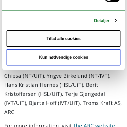
Bjarte Hoff (Principal investigator) (Project manager)
Detaljer
Financial/grant information:
Project leader: Tobias Boström (UiT/NT)
Tillat alle cookies
Project period: 2019-2022
Funded by: UiT tematiske satsinger
Kun nødvendige cookies
Partners: Tobias Boström (NT/UiT), Matteo
Chiesa (NT/UiT), Yngve Birkelund (NT/IVT),
Hans Kristian Hernes (HSL/UiT), Berit
Kristoffersen (HSL/UiT), Terje Gjengedal
(IVT/UiT), Bjarte Hoff (IVT/UiT), Troms Kraft AS,
ARC.
For more information, visit
the ARC website