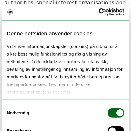
authorities, special interest organisations and
research institutions use and deliver spatial
data to the management system, usually in
the shape of geodata, databases, static maps
Denne nettsiden anvender cookies
or online mapping solutions. Analysis methods
Vi bruker informasjonskapsler (cookies) på uit.no for å
used by the management system includes
sikre best mulig funksjonalitet og riktig visning av
spatial analysis in geographical information
nettsidene. Dette inkluderer cookies for statistikk,
systems (GIS) and statistical analysis.
bevaring av innstillinger og innsamling av informasjon for
markedsføringsformål. Vi benytter både førsteparts- og
This PhD project studies the use of spatial
tredjeparts-cookies. Les mer om de ulike
data and big data in coastal zone
informasjonskapslene nedenfor.
management through asking questions like
Samtykkevalg
Nødvendig
How is spatial data and spatial big data
used in management?
Egenskaper