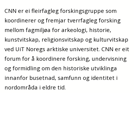
CNN er ei fleirfagleg forskingsgruppe som
koordinerer og fremjar tverrfagleg forsking
mellom fagmiljøa for arkeologi, historie,
kunstvitskap, religionsvitskap og kulturvitskap
ved UiT Noregs arktiske universitet. CNN er eit
forum for å koordinere forsking, undervisning
og formidling om den historiske utviklinga
innanfor busetnad, samfunn og identitet i
nordområda i eldre tid.
CNN arrangerer til vanleg forskingsseminarar
på
Breiviklia N119
torsdag, kl. 9.15, annankvar
veke. Sjå nedanfor.