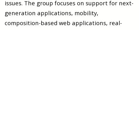
issues. The group focuses on support for next-
generation applications, mobility,
composition-based web applications, real-
time collaboration, information exchange,
analysis of data and a combination of
information from multiple sources. Specific
issues include adaptability, context-
awareness, personalization, semantic-based
information management, applied security,
privacy, services orchestration, collaborative
editing, consistency, and reliability. Recent
activities have included IoT and
environmentally friendly transportation,
personalization, privacy aware computation of