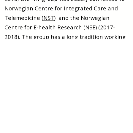
Norwegian Centre for Integrated Care and
Telemedicine (
NST
) and the Norwegian
Centre for E-health Research (
NSE
) (2017-
2018). The group has a long tradition working
with clinicians at the University Hospital of
North Norway (
UNN
).
Show more