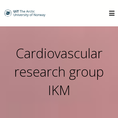
Cardiovascular
research group
IKM