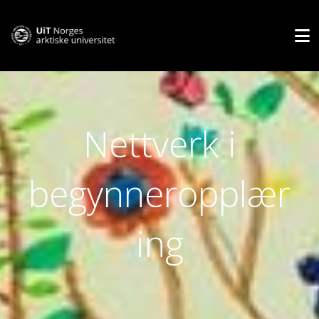
Nettverk i
begynneropplær
ing