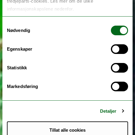
tredjeparts-cookies. Les mer om de ulike
informasjonskapslene nedenfor.
Samtykkevalg
Nødvendig
Egenskaper
Statistikk
Markedsføring
Detaljer
Tillat alle cookies