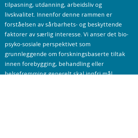
tilpasning, utdanning, arbeidsliv og
livskvalitet. Innenfor denne rammen er
forståelsen av sårbarhets- og beskyttende
faktorer av særlig interesse. Vi anser det bio-
psyko-sosiale perspektivet som
grunnleggende om forskningsbaserte tiltak
innen forebygging, behandling eller
helsefremming generelt skal innfri mål
om effekt eller nytte.
(English version):
Our
goal is to produce knowledge about the way
people, patients or selected groups manage
areas of life with consequences for their
health and recovery, disease progress and
adaptation, education and professional