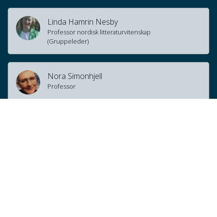
Linda Hamrin Nesby
Professor nordisk litteraturvitenskap
(Gruppeleder)
Nora Simonhjell
Professor
Katarina Bernhardsson
Universitetslektor
Morten Auklend
Førsteamanuensis