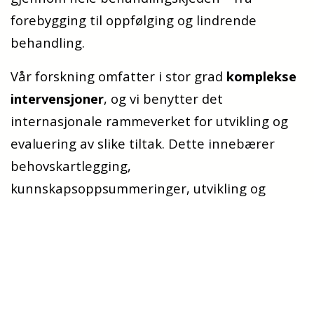
forebygging til oppfølging og lindrende
behandling.
Vår forskning omfatter i stor grad
komplekse
intervensjoner
, og vi benytter det
internasjonale rammeverket for utvikling og
evaluering av slike tiltak. Dette innebærer
behovskartlegging,
kunnskapsoppsummeringer, utvikling og
pilotering av intervensjoner, testing gjennom
kvalitative og kvantitative metoder,
prosessevaluering og implementeringsarbeid.
Sammensetning og fagområder