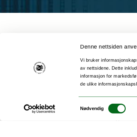
Denne nettsiden anve
Vi bruker informasjonskapsl
GIDA-Sápmi is a netw
av nettsidene. Dette inklud
management, use, sh
informasjon for markedsfør
Sámi people and Sám
de ulike informasjonskaps
The Global Indigenou
Samtykkevalg
data practitioners, 
Nødvendig
advance Indigenous d
Connected to the gl