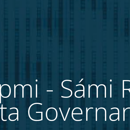
pmi - Sámi 
ta Governa