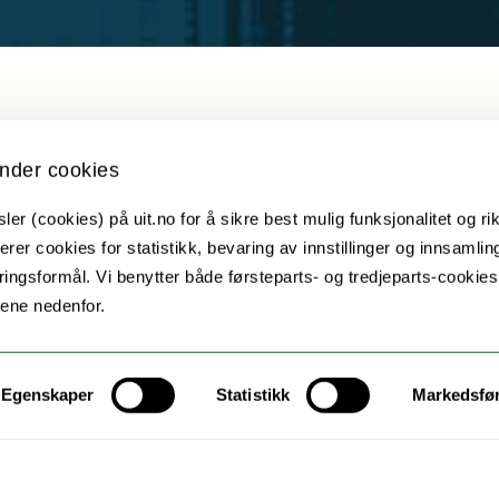
About
nder cookies
er (cookies) på uit.no for å sikre best mulig funksjonalitet og rik
ork established to develop guiding principles of c
erer cookies for statistikk, bevaring av innstillinger og innsamlin
aring, and protection of research data generate
ingsformål. Vi benytter både førsteparts- og tredjeparts-cookie
i society.
lene nedenfor.
s Data Alliance (GIDA) is a global network of Ind
and policy activists advocating for Indigenous dat
Egenskaper
Statistikk
Markedsfø
ata control within their nation-states and at an i
obal network, the GIDA-Sápmi network was founde