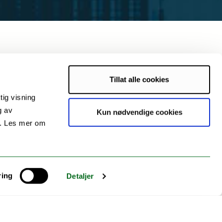
Tillat alle cookies
tig visning
ollection,
g av
Kun nødvendige cookies
d by or about the
s. Les mer om
igenous researchers,
a governance to
ring
Detaljer
nternational level.
d in June 2021 with