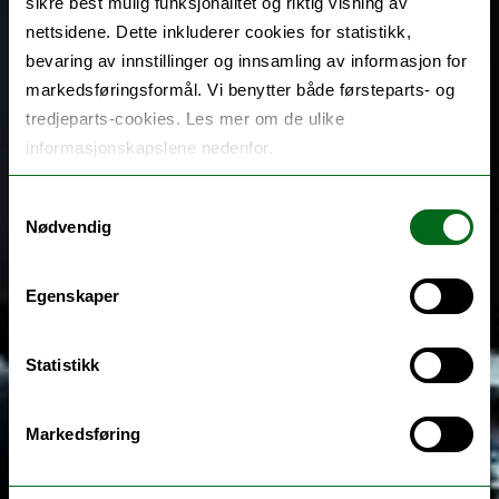
sikre best mulig funksjonalitet og riktig visning av
nettsidene. Dette inkluderer cookies for statistikk,
bevaring av innstillinger og innsamling av informasjon for
markedsføringsformål. Vi benytter både førsteparts- og
tredjeparts-cookies. Les mer om de ulike
informasjonskapslene nedenfor.
Samtykkevalg
Nødvendig
Egenskaper
Statistikk
Markedsføring