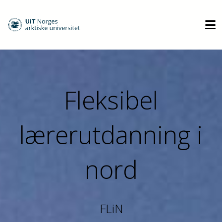
Fleksibel
lærerutdanning i
nord
FLiN