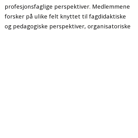
profesjonsfaglige perspektiver. Medlemmene
forsker på ulike felt knyttet til fagdidaktiske
og pedagogiske perspektiver, organisatoriske
rammer, digitale læringsomgivelser og
studentaktive læringsformer, tverrfaglig
forskning og samiske og kvenske perspektiver
i skole og utdanning.