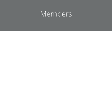
Members
Else Grete Broderstad
Professor, indigenous studies
Jonathan Crossen
Associate Professor (Group leader)
Kanako Uzawa
Researcher / Artist