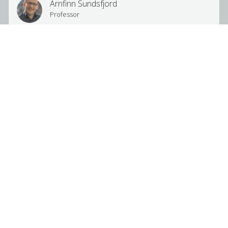
Arnfinn Sundsfjord
Professor
Gaute Hovde Bø
Postdoctoral Fellow
Johanna U Ericson
Professor
Øyvind Myrvoll Lorentzen
Researcher
Gunnar Skov Simonsen
Professor