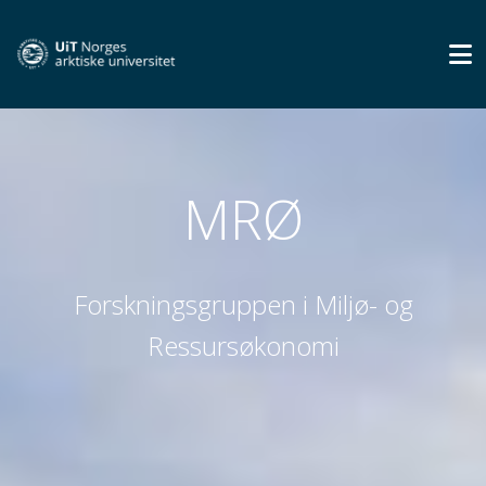
MRØ
Forskningsgruppen i Miljø- og
Ressursøkonomi