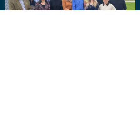
MRØ forskningsgruppen 2023 i Engenes, Ibedstad
Medlemmer