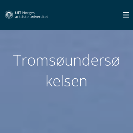
Tromsøundersø
kelsen