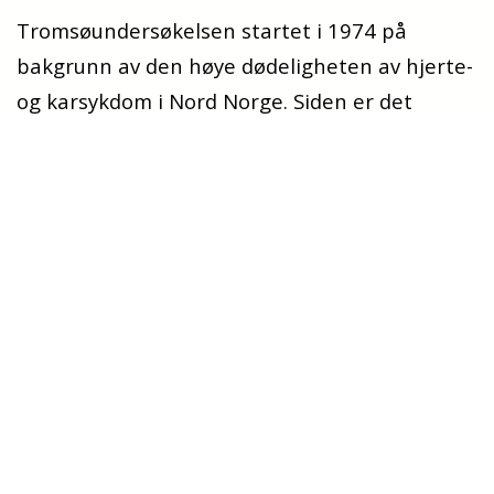
Tromsøundersøkelsen startet i 1974 på
bakgrunn av den høye dødeligheten av hjerte-
og karsykdom i Nord Norge. Siden er det
gjennomført sju undersøkelser med 7-8 års
mellomrom.
Den åttende
Tromsøundersøkelsen
gjennomføres i 2025-
2026
.
Forskningen spenner fra kjerneområdet
hjerte- og karsykdommer til andre store
folkehelseutfordringer som kreft, diabetes,
fysisk aktivitet og kosthold, ungdomshelse,
aldring og demens, lungesykdom, psykisk
helse, rus, kronisk smerte, muskel- og