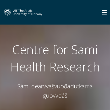
Centre for Sami
Health Research
Sámi dearvvašvuođadutkama
guovvdáš