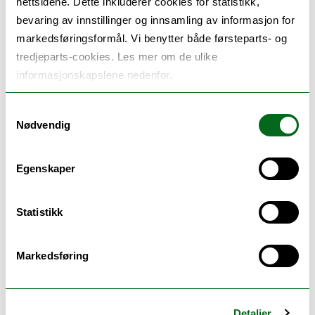
nettsidene. Dette inkluderer cookies for statistikk,
Oppdraget er en konkret oppfølging av Stortingets
bevaring av innstillinger og innsamling av informasjon for
behandling av Sannhets- og forsoningskommisjonens
markedsføringsformål. Vi benytter både førsteparts- og
rapport, Dokument 19 (2022–2023), jf Stortingets
tredjeparts-cookies. Les mer om de ulike
innstilling, Innst. 30 S (2024–2025), vedtak 16 av 12.
informasjonskapslene nedenfor.
november 2024.
Samtykkevalg
Utredningen skal vurdere ulike organisasjonsformer
Nødvendig
og foreslå hvilke oppgaver senteret bør ha innenfor
forskning, dokumentasjon, formidling og
Egenskaper
forsoningsarbeid. Målet er å styrke kunnskapen om
fornorskningspolitikk og urett i både offentlig sektor
Statistikk
og sivilsamfunnet.
UiT skal gjennomføre utredningen i tett dialog med
Markedsføring
samiske, kvenske/norskfinske og skogfinske
kompetansemiljøer. Særlig vil arbeidet rette seg mot
urfolk og nasjonale minoriteter som er omtalt i
Detaljer