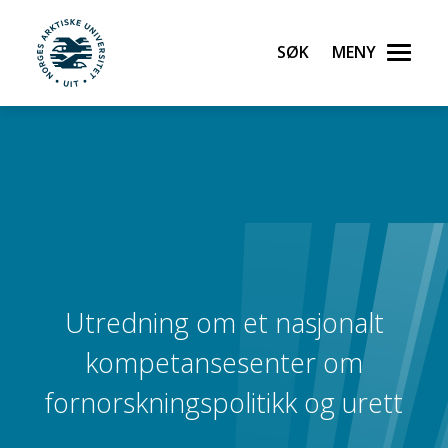
Søk
Meny
UiT Norges arktiske universitet
Gå til hovedinnhold
Utredning om et nasjonalt
kompetansesenter om
fornorskningspolitikk og urett