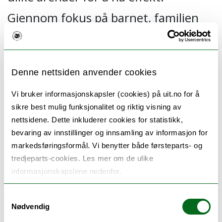
Gjennom fokus på barnet, familien
og skolen er formålet med studien å
hjelpe den unge i gang på skolen og å
Denne nettsiden anvender cookies
øke trivsel med å gå på skolen.
Vi bruker informasjonskapsler (cookies) på uit.no for å
sikre best mulig funksjonalitet og riktig visning av
nettsidene. Dette inkluderer cookies for statistikk,
bevaring av innstillinger og innsamling av informasjon for
markedsføringsformål. Vi benytter både førsteparts- og
tredjeparts-cookies. Les mer om de ulike
informasjonskapslene nedenfor.
Samtykkevalg
Nødvendig