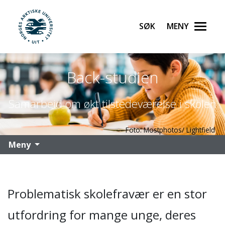
Søk
Meny
UiT Norges arktiske universitet
Gå til hovedinnhold
Back-studien
Samarbeid om økt tilstedeværelse i skolen
Foto: Mostphotos/ Lightfield
Meny
Problematisk skolefravær er en stor
utfordring for mange unge, deres