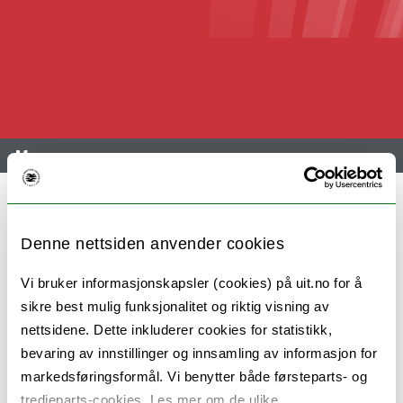
Meny
Innovative Veiledningsteam (INVEI) -
Denne nettsiden anvender cookies
kort om prosjektet
Vi bruker informasjonskapsler (cookies) på uit.no for å
sikre best mulig funksjonalitet og riktig visning av
nettsidene. Dette inkluderer cookies for statistikk,
Prosjektet har som mål å styrke
trygghet, tillit
bevaring av innstillinger og innsamling av informasjon for
og
transparens
i anvendelsen av generativ
markedsføringsformål. Vi benytter både førsteparts- og
kunstig intelligens i masteroppgavens
tredjeparts-cookies. Les mer om de ulike