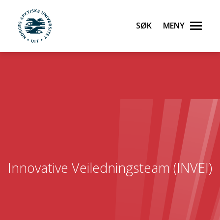
Søk
Meny
UiT Norges arktiske universitet
Gå til hovedinnhold
Innovative Veiledningsteam (INVEI)