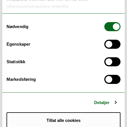
skriveprosess.
informasjonskapslene nedenfor.
Prosjektet "Innovative veiledningsteam (INVEI)" er
Samtykkevalg
et pilotprosjekt for bruk av generativ kunstig
Nødvendig
intelligens som medveileder for Masterstudenter i
nordisk litteratur ved institutt for Språk og Kultur
(ISK)
Egenskaper
INVEI ønsker å utforske hvordan generativ
kunstig intelligens (genKI) kan supplere
Statistikk
hovedveileder i veiledning av masterstudenter på
nordisk og norsk ved Institutt for språk og
Markedsføring
litteratur (ISK) og Institutt for Lærerutdanning og
Pedagogikk (ILP) ved UiT Norges arktiske
universitet.
Detaljer
Prosjektet er utformet som et pilotprosjekt og
skal på sikt utvides til andre institutter og
fagområder.
Tillat alle cookies