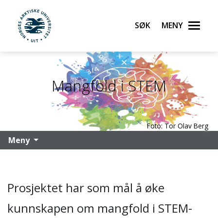
Søk
Meny
UiT Norges arktiske universitet
Gå til hovedinnhold
Mangfold i STEM
Foto: Tor Olav Berg
Meny
Prosjektet har som mål å øke
kunnskapen om mangfold i STEM-