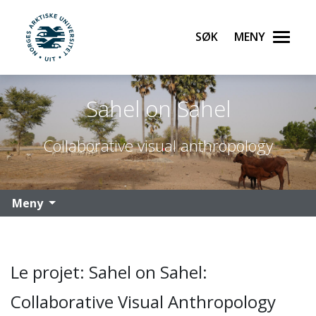
Søk
Meny
UiT Norges arktiske universitet
Gå til hovedinnhold
Sahel on Sahel
Collaborative visual anthropology
Meny
Le projet: Sahel on Sahel:
Collaborative Visual Anthropology