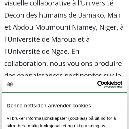
visuelle collaborative à l'Université
Decon des humains de Bamako, Mali
et Abdou Moumouni Niamey, Niger, à
l'Université de Maroua et à
l'Université de Ngae. En
collaboration, nous voulons produire
des connaissances pertinentes sur la
situation actuelle du Sahel et
contribuer à un dialogue
Denne nettsiden anvender cookies
interculturel et à des processus de
Vi bruker informasjonskapsler (cookies) på uit.no for å
paix au Sahel. Cela implique que les
sikre best mulig funksjonalitet og riktig visning av