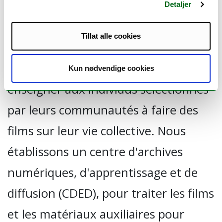
les sociétés sahéliennes à travers les
Detaljer
«Sahel Par Lui Même» appliqués,
Tillat alle cookies
l'initiative - organisant des cours
réflexifs de formation de films pour
Kun nødvendige cookies
enseigner aux individus sélectionnés
par leurs communautés à faire des
films sur leur vie collective. Nous
établissons un centre d'archives
numériques, d'apprentissage et de
diffusion (CDED), pour traiter les films
et les matériaux auxiliaires pour