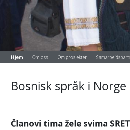
Hjem
Om oss
Om prosjekter
Samarbeidspart
Bosnisk språk i Norge
Članovi tima žele svima S