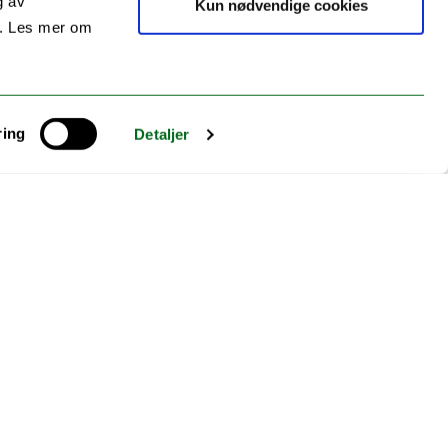
g av
Kun nødvendige cookies
s. Les mer om
ring
Detaljer
Hva er din erfaring med bosnisk i
Norge?