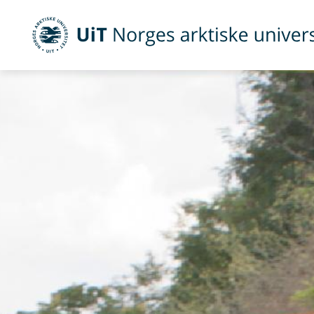
UiT Norges arktiske universitet
Gå til hovedinnhold