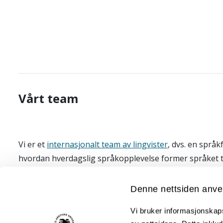
Vårt team
Vi er et
internasjonalt team av lingvister
, dvs. en språ
hvordan hverdagslig språkopplevelse former språket ti
I tillegg til kjerneteamet jobber vi også med
bosniske s
Denne nettsiden anve
land.
Vi bruker informasjonskapsl