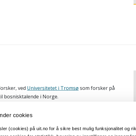
kforsker, ved
Universitetet i Tromsø
som forsker på
l bosnisktalende i Norge.
pråk- og kultureksperter
i Bosnia, Norge og andre
nder cookies
er (cookies) på uit.no for å sikre best mulig funksjonalitet og rik