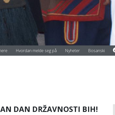
nere
Hvordan melde seg på
Nyheter
Bosanski
RETAN DAN DRŽAVNOSTI BIH!