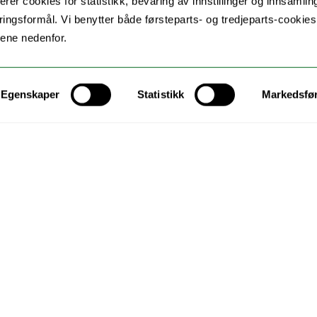
erer cookies for statistikk, bevaring av innstillinger og innsamlin
ingsformål. Vi benytter både førsteparts- og tredjeparts-cookie
lene nedenfor.
Egenskaper
Statistikk
Markedsfø
 Norge?
:
iske programmer, men ikke visst hvor du skulle se?