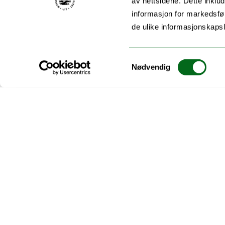
av nettsidene. Dette inklud
informasjon for markedsfør
de ulike informasjonskaps
Samtykkevalg
Nødvendig
Hva er din erfaring med bosnisk i
Vi ønsker blant annet å svare på spørsmål du måtte ha
Hvor levende er bosnisk i Norge?
Hvor kan du høre og snakke bosnisk i Norge?
Har du noen gang ønsket å se eller lytte til bosn